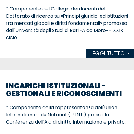
relative conseguenze, relatore il Prof. Vincenzo
* Componente del Collegio dei docenti del
Starace (1990).
Dottorato di ricerca su «Principi giuridici ed istituzioni
fra mercati globali e diritti fondamentali» promosso
* Maturità classica conseguita presso il Liceo
dall'Università degli Studi di Bari «Aldo Moro» - XXIX
Ginnasio "Quinto Orazio Flacco" di Bari con voti
ciclo.
60/60 (1986).
* Componente del Collegio dei docenti del
LEGGI TUTTO
Attività professionale
Dottorato di ricerca in Diritto internazionale e
dell'Unione europea promosso dall'Università degli
* Notaio
Studi di Bari «Aldo Moro» - XXIII ciclo.
* Professore associato nella disciplina IUS/13 Diritto
INCARICHI ISTITUZIONALI -
* Componente del Comitato scientifico della rivista
internazionale, Università degli Studi del Salento.
GESTIONALI E RICONOSCIMENTI
Immigrazione.it.
ASN I fascia, settore concorsuale 12 E/1-Diritto
internazionale (9 aprile 2018);
* Componente della rappresentanza dell'Union
* Componente del Comitato scientifico della rivista
Internationale du Notariat (U.I.N.L.) presso la
QdF - Questioni di Diritto di Famiglia.
* Avvocato (attualmente non iscritto all'albo).
Conferenza dell'Aia di diritto internazionale privato.
* Membro della Società Italiana di Diritto