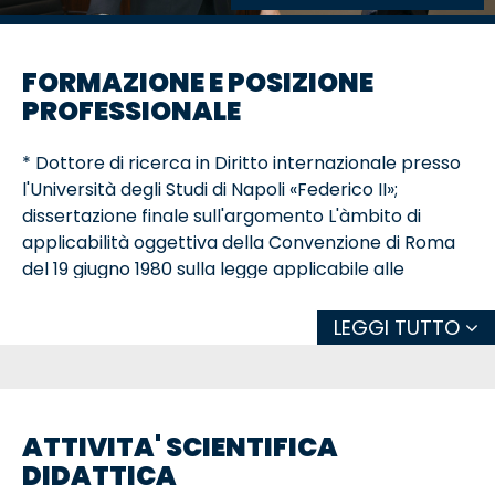
FORMAZIONE E POSIZIONE
PROFESSIONALE
* Dottore di ricerca in Diritto internazionale presso
l'Università degli Studi di Napoli «Federico II»;
dissertazione finale sull'argomento L'àmbito di
applicabilità oggettiva della Convenzione di Roma
del 19 giugno 1980 sulla legge applicabile alle
obbligazioni contrattuali, relatore il Prof. Vincenzo
Starace (1996).
LEGGI TUTTO
* Laureato in Giurisprudenza presso l'Università
degli Studi di Bari «Aldo Moro», con voti 110/110 e lode,
plauso della commissione e invito a proseguire gli
ATTIVITA' SCIENTIFICA
studi, discutendo una tesi su Violazione di norme
DIDATTICA
concernenti gli agenti diplomatici e consolari e