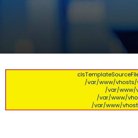
clsTemplateSourceFile
/var/www/vhosts/w
/var/www/v
/var/www/vhos
/var/www/vhosts