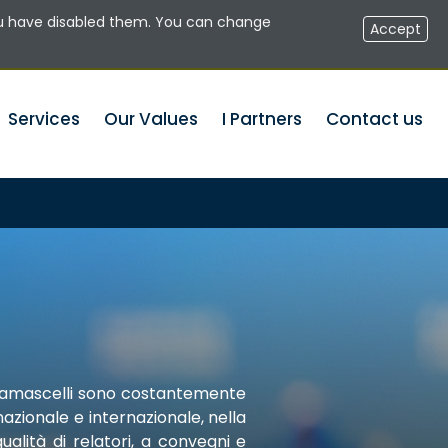
u have disabled them. You can change
RESERVED AREA NOTARIES
EN
Accept
Services
Our Values
I Partners
Contact us
 Damascelli sono costantemente
 nazionale e internazionale, nella
ualità di relatori, a convegni e