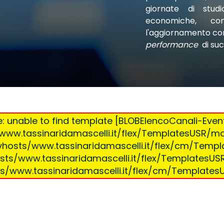
giornate di stud
economiche, c
l'aggiornamento con
performance
di su
: unable to find template [BLOBElencoCanali-Event
ww.tassinaridamascelli.it/flex/TemplatesUSR/mo
hosts/www.tassinaridamascelli.it/flex/cm/Templ
ts/www.tassinaridamascelli.it/flex/TemplatesUS
/www.tassinaridamascelli.it/flex/cm/Template