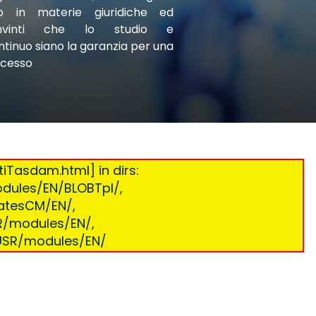
io in materie giuridiche ed
onvinti che lo studio e
tinuo siano la garanzia per una
ccesso
iTasdam.html] in dirs:
dules/EN/BLOBTpl/,
atesCM/EN/,
R/modules/EN/,
sUSR/modules/EN/