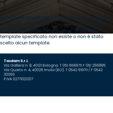
Il template specificato non esiste o non è stato
scelto alcun template. Il template specificato non
esiste o non è stato scelto alcun template. Il
template specificato non esiste o non è stato
scelto alcun template.
Tasdam S.r.l.
Via Galliera n. 8, 40121 Bologna. T 051 6566711 F 051 266885
Via Quarto n. 4, 40026 Imola (BO). T 0542 619711 / F 0542
30063
P.IVA 02771021207