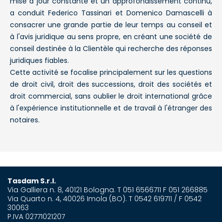
mise à jour constante et un approfondissement continu,
a conduit Federico Tassinari et Domenico Damascelli à
consacrer une grande partie de leur temps au conseil et
à l'avis juridique au sens propre, en créant une société de
conseil destinée à la Clientèle qui recherche des réponses
juridiques fiables.
Cette activité se focalise principalement sur les questions
de droit civil, droit des successions, droit des sociétés et
droit commercial, sans oublier le droit international grâce
à l'expérience institutionnelle et de travail à l'étranger des
notaires.
Tasdam S.r.l.
Via Galliera n. 8, 40121 Bologna. T 051 6566711 F 051 266885
Via Quarto n. 4, 40026 Imola (BO). T 0542 619711 / F 0542
30063
P.IVA 02771021207