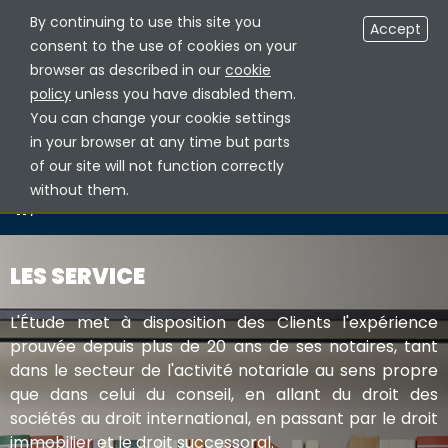
By continuing to use this site you
AREA RISERVATA NOTAI
FR
Accept
consent to the use of cookies on your
browser as described in our
cookie
policy
unless you have disabled them.
You can change your cookie settings
in your browser at any time but parts
of our site will not function correctly
without them.
/
LES SERVICE
LES SERVICE
L'Étude met à disposition des Clients l'expérience
prouvée depuis plus de 20 ans de ses notaires, tant
dans le secteur de l'activité notariale au sens propre
que dans celui du conseil, en allant du droit des
sociétés au droit international, en passant par le droit
immobilier et le droit successoral.